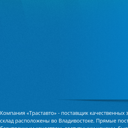
de
slide
slide
slide
slide
slide
slide
slide
Компания «Траставто» - поставщик качественных 
склад расположены во Владивостоке. Прямые пос