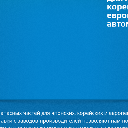
коре
евро
авто
запасных частей для японских, корейских и европ
тавки с заводов-производителей позволяют нам п