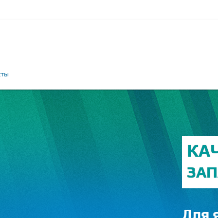
кты
КА
ЗАП
Для 